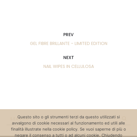
PREV
GEL FIBRE BRILLANTE - LIMITED EDITION
NEXT
NAIL WIPES IN CELLULOSA
Questo sito o gli strumenti terzi da questo utilizzati si
SEARCH
avvalgono di cookie necessari al funzionamento ed utili alle
finalità illustrate nella cookie policy. Se vuoi saperne di più o
negare il consenso a tutti o ad alcuni cookie. Chiudendo