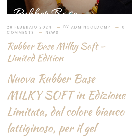
BY
28 FEBBRAIO 2024
ADMINGOLDCMP
0
COMMENTS
NEWS
Rubber Base Milky Soft –
Limited Edition
Nuova Rubber Base
MILKY SOFT in Edizione
Limitata, dal colore bianco
lattiginoso, per il gel