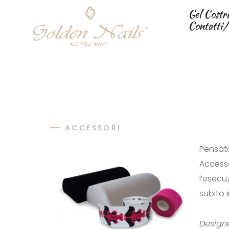
Gel Costr
Contatti/
ACCESSORI
ACCESSORI
Pensata
Accesso
l’esecu
subito 
Designe