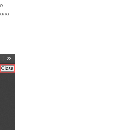
rn
 and