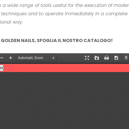
s a wide range of tools useful for the execution of mode
rt techniques and to operate immediately in a complete
ional way.
 GOLDEN NAILS, SFOGLIA IL NOSTRO CATALOGO!