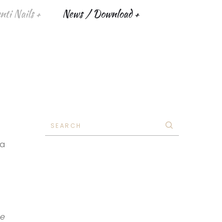
ti Nails
News / Download
SEARCH
ea
ne