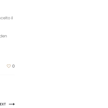
celto il
lden
0
EXT