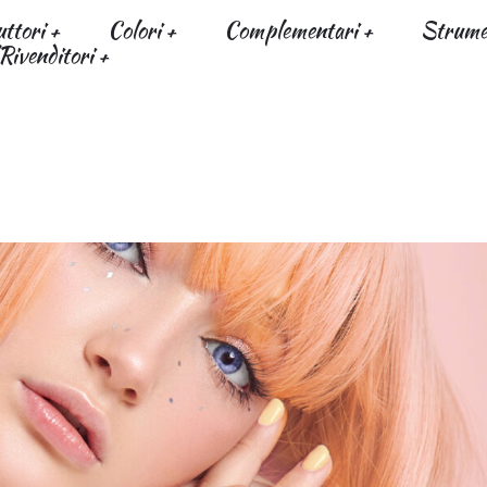
uttori
Colori
Complementari
Strumen
Rivenditori
LOON” Collection