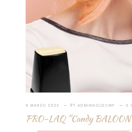
BY
9 MARZO 2022
ADMINGOLDCMP
0 
PRO-LAQ “Candy BALOON” C