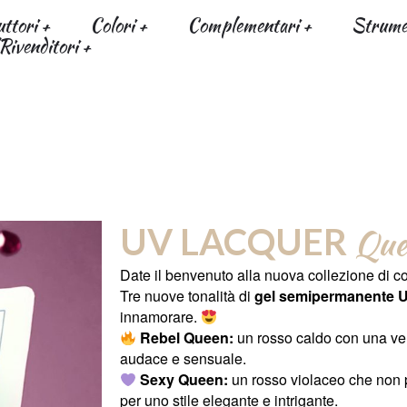
uttori
Colori
Complementari
Strumen
Rivenditori
 Collection
UV LACQUER
Que
Date il benvenuto alla nuova collezione di co
Tre nuove tonalità di
gel semipermanente 
innamorare.
Rebel Queen:
un rosso caldo con una ven
audace e sensuale.
Sexy Queen:
un rosso violaceo che non 
per uno stile elegante e intrigante.