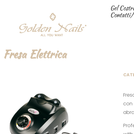
Gel Costr
Gel Costr
Fresa Elettrica
Contatti/
Contatti/
Fresa Elettrica
CAT
Fres
con 
abra
Prof