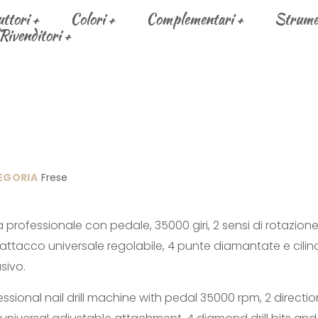
uttori
uttori
Colori
Colori
Complementari
Complementari
Strumen
Strumen
Rivenditori
Rivenditori
EGORIA
Frese
a professionale con pedale, 35000 giri, 2 sensi di rotazion
attacco universale regolabile, 4 punte diamantate e cilin
sivo.
essional nail drill machine with pedal 35000 rpm, 2 directio