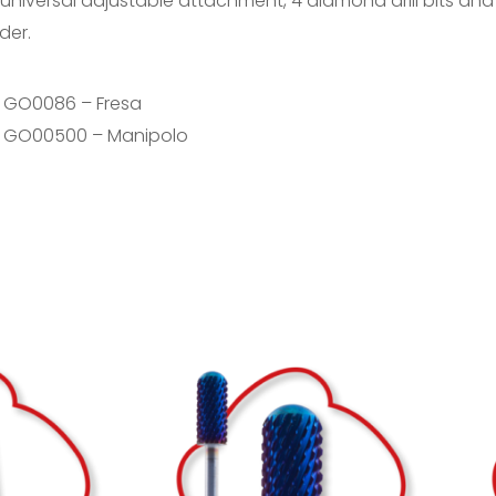
 universal adjustable attachment, 4 diamond drill bits an
der.
 GO0086 – Fresa
 GO00500 – Manipolo