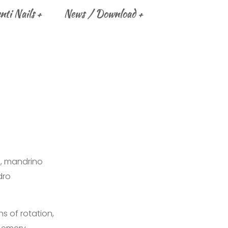
ti Nails
ti Nails
News / Download
News / Download
e, mandrino
dro
ns of rotation,