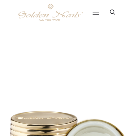
AcriGel Milky