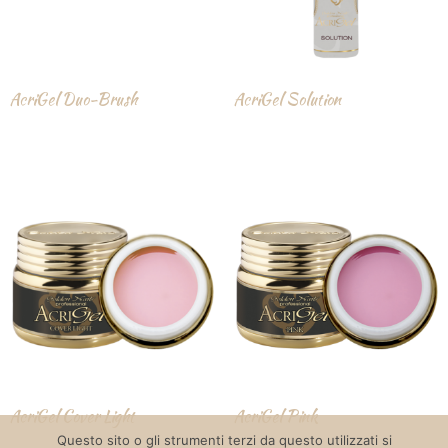
AcriGel Duo-Brush
AcriGel Solution
AcriGel Cover Light
AcriGel Pink
Questo sito o gli strumenti terzi da questo utilizzati si