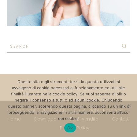
SEARCH
Questo sito o gli strumenti terzi da questo utilizzati si
avvalgono di cookie necessari al funzionamento ed utili alle
finalità illustrate nella cookie policy. Se vuoi saperne di più o
negare il consenso a tutti o ad alcuni cookie. Chiudendo
questo banner, scorrendo questa pagina, cliccando su un link o
Copyright © 2020 Golden Nails. All Rights Reserved
proseguendo la navigazione in altra maniera, acconsenti all’uso
Home
Download
dei cookie.
Punti Vendita
Contatti
Privacy Policy
Ok