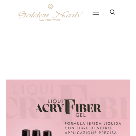
Il Futuro della ricostruzione
unghie con Liqui Acry Fiber Gel!